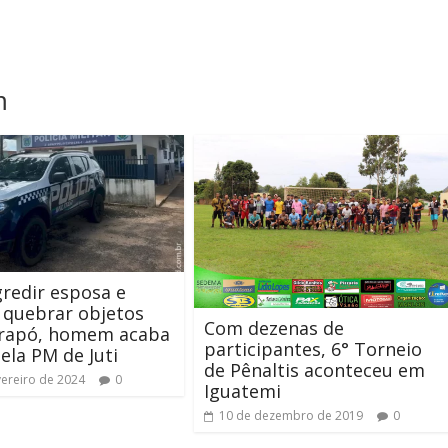
m
redir esposa e
 quebrar objetos
Com dezenas de
rapó, homem acaba
participantes, 6° Torneio
ela PM de Juti
de Pênaltis aconteceu em
vereiro de 2024
0
Iguatemi
10 de dezembro de 2019
0