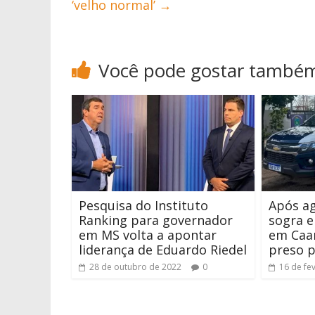
‘velho normal’
→
Você pode gostar també
Pesquisa do Instituto
Após ag
Ranking para governador
sogra e
em MS volta a apontar
em Caa
liderança de Eduardo Riedel
preso p
28 de outubro de 2022
0
16 de fe