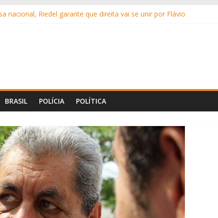
 nacional, Riedel garante que direita vai se unir por Flávio
abilitação muscular após transplantes; saiba detalhes do quadro
de Bolsonaro para receber os filhos no Dia dos Pais
5 mil em golpe ao tentar comprar carro com ajuda do primo
is de 6 toneladas de maconha na BR-163
BRASIL
POLÍCIA
POLÍTICA