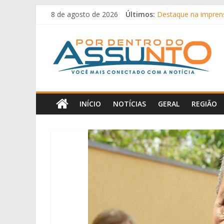
Pular
8 de agosto de 2026
Últimos:
Destaque na imprensa
para
Faustão passa por re
o
Por
Moraes nega pedido 
conteúdo
Homem perde R$ 18,
Polícia apreende ma
Dentro
Do
INÍCIO
NOTÍCIAS
GERAL
REGIÃO
Assunto
Portal
de
notícias
de
Iguatemi
e
região.