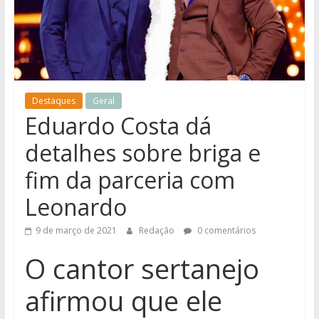
notícias
de
Iguatemi
e
região.
Destaques
Geral
Eduardo Costa dá
detalhes sobre briga e
fim da parceria com
Leonardo
9 de março de 2021
Redação
0 comentários
O cantor sertanejo
afirmou que ele