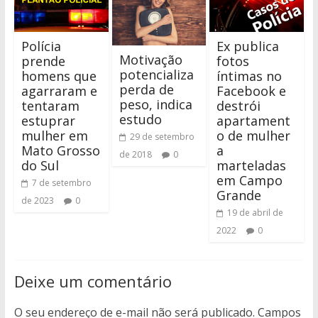
Polícia
Ex publica
Motivação
prende
fotos
potencializa
homens que
íntimas no
perda de
agarraram e
Facebook e
peso, indica
tentaram
destrói
estudo
estuprar
apartament
mulher em
o de mulher
29 de setembro
Mato Grosso
a
de 2018
0
do Sul
marteladas
em Campo
7 de setembro
Grande
de 2023
0
19 de abril de
2022
0
Deixe um comentário
O seu endereço de e-mail não será publicado.
Campos