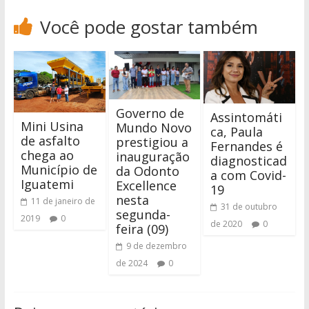
Você pode gostar também
Governo de
Assintomáti
Mini Usina
Mundo Novo
ca, Paula
de asfalto
prestigiou a
Fernandes é
chega ao
inauguração
diagnosticad
Município de
da Odonto
a com Covid-
Iguatemi
Excellence
19
nesta
11 de janeiro de
31 de outubro
segunda-
2019
0
de 2020
0
feira (09)
9 de dezembro
de 2024
0