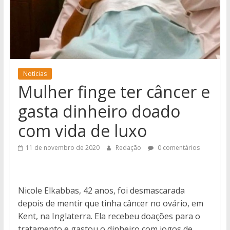
notícias
de
Iguatemi
e
região.
Notícias
Mulher finge ter câncer e
gasta dinheiro doado
com vida de luxo
11 de novembro de 2020
Redação
0 comentários
Nicole Elkabbas, 42 anos, foi desmascarada
depois de mentir que tinha câncer no ovário, em
Kent, na Inglaterra. Ela recebeu doações para o
tratamento e gastou o dinheiro com jogos de