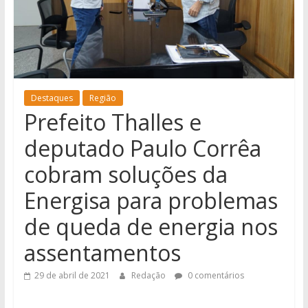
notícias
de
Iguatemi
e
região.
Destaques
Região
Prefeito Thalles e
deputado Paulo Corrêa
cobram soluções da
Energisa para problemas
de queda de energia nos
assentamentos
29 de abril de 2021
Redação
0 comentários