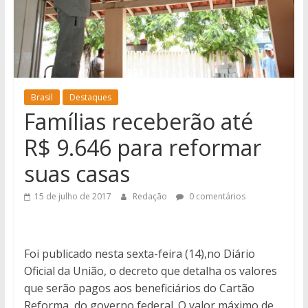
notícias
de
Iguatemi
e
região.
Brasil
Destaques
Famílias receberão até
R$ 9.646 para reformar
suas casas
15 de julho de 2017
Redação
0 comentários
Foi publicado nesta sexta-feira (14),no Diário
Oficial da União, o decreto que detalha os valores
que serão pagos aos beneficiários do Cartão
Reforma, do governo federal. O valor máximo de