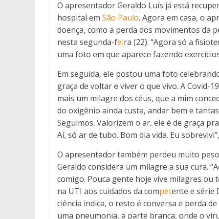
O apresentador Geraldo Luís já está recuper
hospital em
São Paulo
. Agora em casa, o a
doença, como a perda dos movimentos da pe
nesta segunda-f
ei
ra (22). “Agora só a fisiot
uma foto em que aparece fazendo exercício
Em seguida, ele postou uma foto celebrando a
graça de voltar e viver o que vivo. A Covid-19
mais um milagre dos céus, que a mim conce
do oxigênio ainda custa, andar bem e tanta
Seguimos. Valorizem o ar, ele é de graça pra
Aí, só ar de tubo. Bom dia vida. Eu sobrevivi”
O apresentador também perdeu muito peso e
Geraldo considera um milagre a sua cura. “A
comigo. Pouca gente hoje vive milagres ou t
na UTI aos cuidados da com
pet
ente e série
ciência indica, o resto é conversa e perda d
uma pneumonia, a parte branca, onde o vírus 