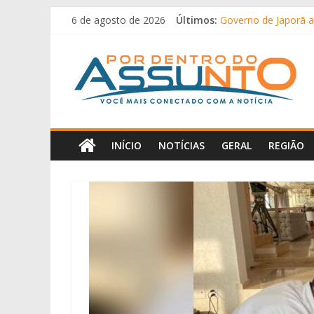
Pular
6 de agosto de 2026
Últimos:
Governo de Japorã ar
para
Quem é Alfredo Gasp
o
Por
Músico de cantor se
conteúdo
Homem é conduzido 
Câmara de Itaquiraí
Dentro
Do
INÍCIO
NOTÍCIAS
GERAL
REGIÃO
Assunto
Portal
de
notícias
de
Iguatemi
e
região.