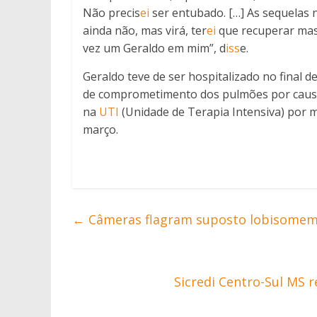
Não precis
ei
ser entubado. […] As sequelas 
ainda não, mas virá, ter
ei
que recuperar mass
vez um Geraldo em mim”, d
iss
e.
Geraldo teve de ser hospitalizado no final de
de comprometimento dos pulmões por causa 
na
UTI
(Unidade de Terapia Intensiva) por ma
março.
←
Câmeras flagram suposto lobisomem 
Sicredi Centro-Sul MS r