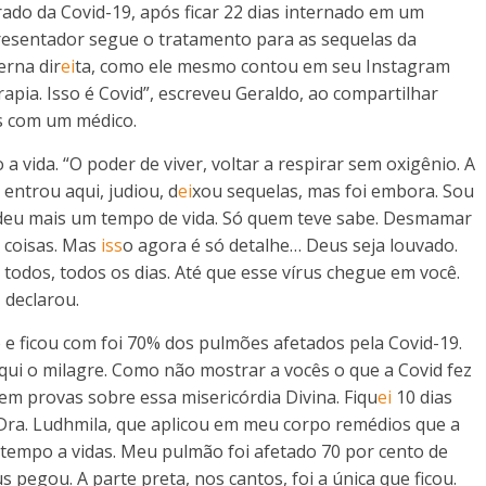
ado da Covid-19, após ficar 22 dias internado em um
presentador segue o tratamento para as sequelas da
rna dir
ei
ta, como ele mesmo contou em seu Instagram
erapia. Isso é Covid”, escreveu Geraldo, ao compartilhar
s com um médico.
 vida. “O poder de viver, voltar a respirar sem oxigênio. A
 entrou aqui, judiou, d
ei
xou sequelas, mas foi embora. Sou
deu mais um tempo de vida. Só quem teve sabe. Desmamar
s coisas. Mas
iss
o agora é só detalhe… Deus seja louvado.
 todos, todos os dias. Até que esse vírus chegue em você.
, declarou.
 ficou com foi 70% dos pulmões afetados pela Covid-19.
qui o milagre. Como não mostrar a vocês o que a Covid fez
em provas sobre essa misericórdia Divina. Fiqu
ei
10 dias
 Dra. Ludhmila, que aplicou em meu corpo remédios que a
e tempo a vidas. Meu pulmão foi afetado 70 por cento de
pegou. A parte preta, nos cantos, foi a única que ficou.