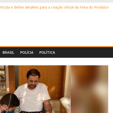
ticula e define detalhes para a criação oficial da Feira do Produtor
ar, anunciado como vice de Flávio Bolsonaro
rtanejo de MS é preso após condenação por pornografia infantil
à delegacia por ameaçar a mãe de 67 anos
 – Sessões Ordinárias foram retomadas neste segundo semestre e co
BRASIL
POLÍCIA
POLÍTICA