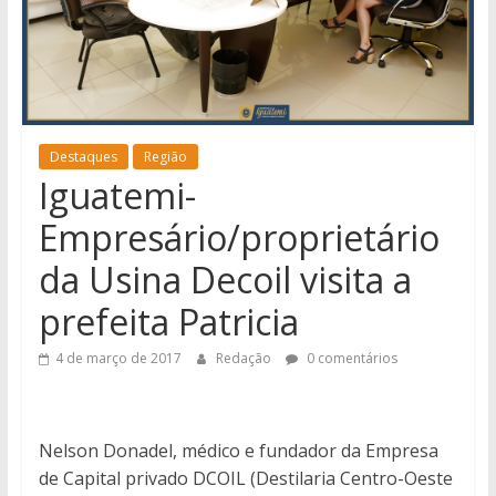
notícias
de
Iguatemi
e
região.
Destaques
Região
Iguatemi-
Empresário/proprietário
da Usina Decoil visita a
prefeita Patricia
4 de março de 2017
Redação
0 comentários
Nelson Donadel, médico e fundador da Empresa
de Capital privado DCOIL (Destilaria Centro-Oeste