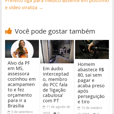
Prefeito liga para médico ausente em postinho
e vídeo viraliza
→
Você pode gostar também
Alvo da PF
Homem
em MS,
Em áudio
abastece R$
assessora
interceptad
80, sai sem
cozinhou em
o, membro
pagar e
acampamen
do PCC fala
acaba preso
to e fez
de ‘ligação
após
orçamento
cabulosa’
perseguição
para ir a
com PT
e tiro
Brasília
11 de agosto de
15 de outubro
5 de setembro
2019
0