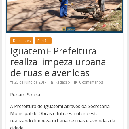
notícias
de
Iguatemi
e
região.
Destaques
Região
Iguatemi- Prefeitura
realiza limpeza urbana
de ruas e avenidas
25 de julho de 2017
Redação
0 comentários
Renato Souza
A Prefeitura de Iguatemi através da Secretaria
Municipal de Obras e Infraestrutura está
realizando limpeza urbana de ruas e avenidas da
cidade.