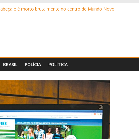
 cabeça e é morto brutalmente no centro de Mundo Novo
 bilhões das famílias brasileiras em 2025, aponta estudo
 mais oito canetas emagrecedoras até o fim do ano
eis anos após enganar pastelaria com Pix falso por sete meses
a Caseiro apresenta projeto que institui a “Tornozeleira Rosa”
BRASIL
POLÍCIA
POLÍTICA