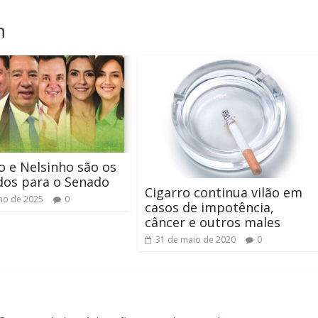
m
o e Nelsinho são os
dos para o Senado
Cigarro continua vilão em
lho de 2025
0
casos de impotência,
câncer e outros males
31 de maio de 2020
0