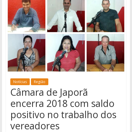
notícias
de
Iguatemi
e
região.
Notícias
Região
Câmara de Japorã
encerra 2018 com saldo
positivo no trabalho dos
vereadores