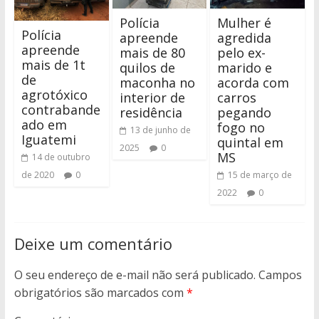
Polícia
Mulher é
Polícia
apreende
agredida
apreende
mais de 80
pelo ex-
mais de 1t
quilos de
marido e
de
maconha no
acorda com
agrotóxico
interior de
carros
contrabande
residência
pegando
ado em
fogo no
13 de junho de
Iguatemi
quintal em
2025
0
MS
14 de outubro
de 2020
0
15 de março de
2022
0
Deixe um comentário
O seu endereço de e-mail não será publicado.
Campos
obrigatórios são marcados com
*