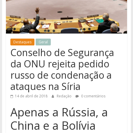
notícias
de
Iguatemi
e
região.
Destaques
Geral
Conselho de Segurança
da ONU rejeita pedido
russo de condenação a
ataques na Síria
14 de abril de 2018
Redação
0 comentários
Apenas a Rússia, a
China e a Bolívia