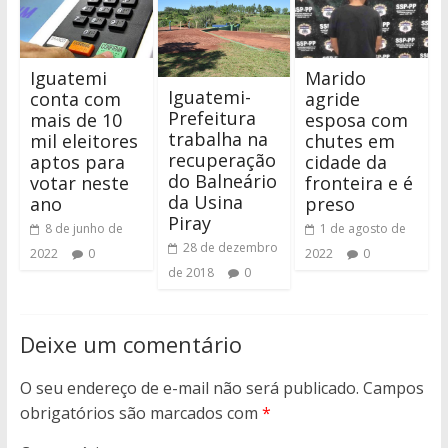
Iguatemi
Marido
Iguatemi-
conta com
agride
Prefeitura
mais de 10
esposa com
trabalha na
mil eleitores
chutes em
recuperação
aptos para
cidade da
do Balneário
votar neste
fronteira e é
da Usina
ano
preso
Piray
8 de junho de
1 de agosto de
28 de dezembro
2022
0
2022
0
de 2018
0
Deixe um comentário
O seu endereço de e-mail não será publicado.
Campos
obrigatórios são marcados com
*