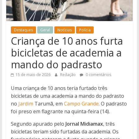
notícias
de
Iguatemi
e
Destaques
Geral
Notícias
Polícia
região.
Criança de 10 anos furta
bicicletas de academia a
mando do padrasto
15 de maio de 2026
Redação
0 comentários
Uma criança de 10 anos teria furtado três
bicicletas de uma academia a mando do padrasto
no
Jardim
Tarumã, em
Campo Grande
. O padrasto
foi preso em flagrante na quinta-feira (14).
Segundo apurado pelo
Jornal Midiamax
, três
bicicletas teriam sido furtadas da academia. Os