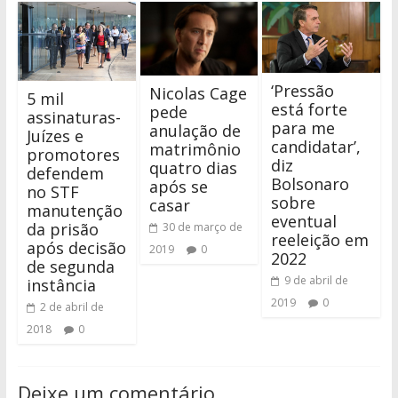
‘Pressão
Nicolas Cage
5 mil
está forte
pede
assinaturas-
para me
anulação de
Juízes e
candidatar’,
matrimônio
promotores
diz
quatro dias
defendem
Bolsonaro
após se
no STF
sobre
casar
manutenção
eventual
da prisão
30 de março de
reeleição em
após decisão
2019
0
2022
de segunda
9 de abril de
instância
2019
0
2 de abril de
2018
0
Deixe um comentário