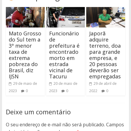
Mato Grosso
Funcionário
Japorã
do Sul tem a
de
adquire
3ª menor
prefeitura é
terreno, doa
taxa de
encontrado
para grande
extrema
morto em
empresa, e
pobreza do
estrada
20 pessoas
Brasil, diz
vicinal de
deverão ser
IJSN
Tacuru
empregadas
29 de maio de
20 de maio de
29 de abril de
2023
0
2023
0
2022
0
Deixe um comentário
O seu endereço de e-mail não será publicado.
Campos