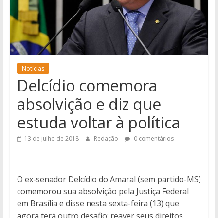
notícias
de
Iguatemi
e
região.
Notícias
Delcídio comemora
absolvição e diz que
estuda voltar à política
13 de julho de 2018
Redação
0 comentários
O ex-senador Delcídio do Amaral (sem partido-MS)
comemorou sua absolvição pela Justiça Federal
em Brasília e disse nesta sexta-feira (13) que
agora terá outro desafio: reaver seus direitos