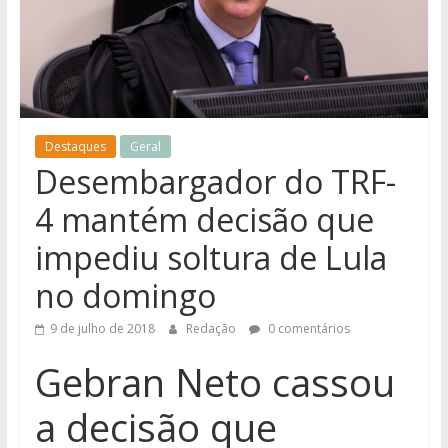
notícias
de
Iguatemi
e
região.
Destaques
Geral
Desembargador do TRF-
4 mantém decisão que
impediu soltura de Lula
no domingo
9 de julho de 2018
Redação
0 comentários
Gebran Neto cassou
a decisão que