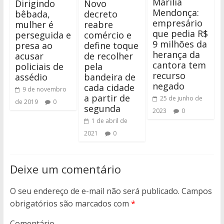
Marília
Dirigindo
Novo
Mendonça:
bêbada,
decreto
empresário
mulher é
reabre
que pedia R$
perseguida e
comércio e
9 milhões da
presa ao
define toque
herança da
acusar
de recolher
cantora tem
policiais de
pela
recurso
assédio
bandeira de
negado
cada cidade
9 de novembro
a partir de
25 de junho de
de 2019
0
segunda
2023
0
1 de abril de
2021
0
Deixe um comentário
O seu endereço de e-mail não será publicado.
Campos
obrigatórios são marcados com
*
Comentário