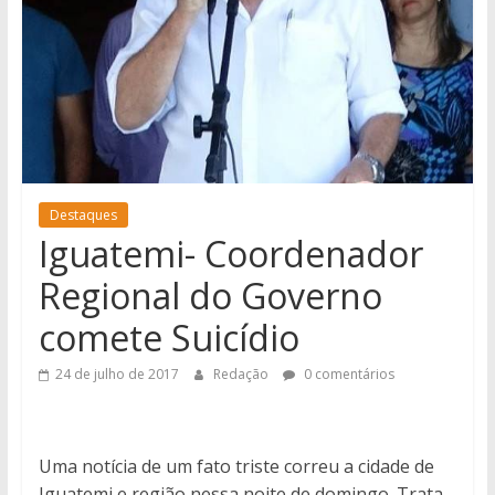
notícias
de
Iguatemi
e
região.
Destaques
Iguatemi- Coordenador
Regional do Governo
comete Suicídio
24 de julho de 2017
Redação
0 comentários
Uma notícia de um fato triste correu a cidade de
Iguatemi e região nessa noite de domingo. Trata-