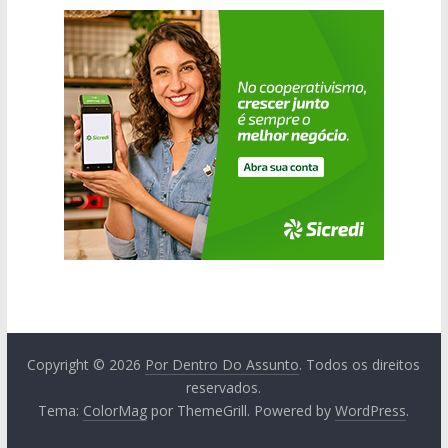
Copyright © 2026
Por Dentro Do Assunto
. Todos os direitos
reservados.
Tema:
ColorMag
por ThemeGrill. Powered by
WordPress
.