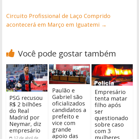
Circuito Profissional de Laço Comprido
acontecerá em Março em Iguatemi
→
Você pode gostar também
Paulão e
Empresário
Gabriel são
PSG recusou
tenta matar
oficializados
R$ 2 bilhões
filho após
candidatos a
do Real
ser
prefeito e
Madrid por
questionado
vice com
Neymar, diz
sobre caso
grande
empresário
com 3
apoio das
mulheres
12 de abril de