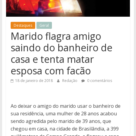
notícias
de
Iguatemi
Destaques
Geral
e
Marido flagra amigo
região.
saindo do banheiro de
casa e tenta matar
esposa com facão
18 de janeiro de 2018
Redação
0 comentários
Ao deixar o amigo do marido usar o banheiro de
sua residência, uma mulher de 28 anos acabou
sendo agredida pelo marido de 39 anos, que
chegou em casa, na cidade de Brasilândia, a 399