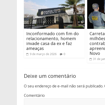
Inconformado com fim do
Carreta
relacionamento, homem
milhões
invade casa da ex e faz
contra
ameaças
apreen
Novo
9 de março de 2026
0
31 de ja
Deixe um comentário
O seu endereço de e-mail não será publicado.
Comentário