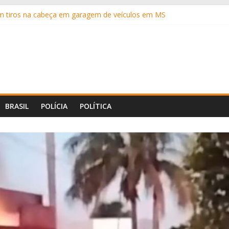
m tiros na cabeça em garagem de veículos em MS
 nacional, Riedel garante que direita vai se unir por Flávio
ispara na disputa pelo Senado em MS, aponta pesquisa
 R$ 14 mil ao cair no golpe do falso advogado
matar a esposa com motosserra é condenado
BRASIL
POLÍCIA
POLÍTICA