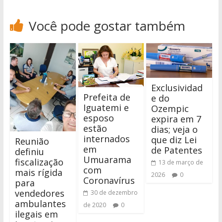
Você pode gostar também
Exclusividad
Prefeita de
e do
Iguatemi e
Ozempic
esposo
expira em 7
estão
dias; veja o
internados
que diz Lei
Reunião
em
de Patentes
definiu
Umuarama
fiscalização
13 de março de
com
mais rígida
2026
0
Coronavírus
para
vendedores
30 de dezembro
ambulantes
de 2020
0
ilegais em