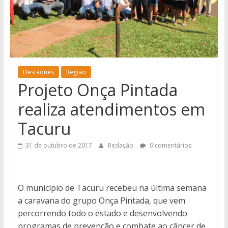
notícias
de
Iguatemi
e
região.
Destaques
Região
Projeto Onça Pintada
realiza atendimentos em
Tacuru
31 de outubro de 2017
Redação
0 comentários
O município de Tacuru recebeu na última semana
a caravana do grupo Onça Pintada, que vem
percorrendo todo o estado e desenvolvendo
programas de prevenção e combate ao câncer de