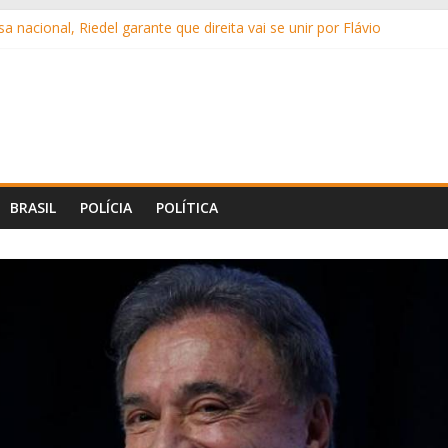
 nacional, Riedel garante que direita vai se unir por Flávio
abilitação muscular após transplantes; saiba detalhes do quadro
de Bolsonaro para receber os filhos no Dia dos Pais
5 mil em golpe ao tentar comprar carro com ajuda do primo
is de 6 toneladas de maconha na BR-163
BRASIL
POLÍCIA
POLÍTICA