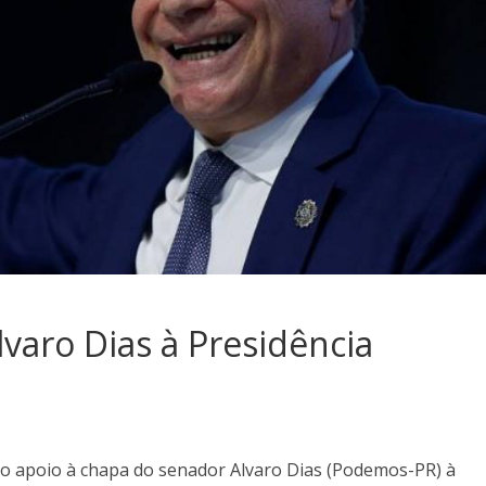
varo Dias à Presidência
, o apoio à chapa do senador Alvaro Dias (Podemos-PR) à