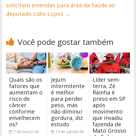
solicitam emendas para área da Saúde ao
deputado Lidio Lopes
→
Você pode gostar também
Quais são os
Jejum
Líder sem-
fatores que
intermitente
terra, Zé
aumentam o
é melhor
Rainha é
risco de
para perder
preso em SP
câncer
peso, mas
após
conforme
não diminui
movimento
envelhecem
gordura, diz
que invadiu
os?
estudo
fazenda de
Mato Grosso
7 de março de
19 de agosto de