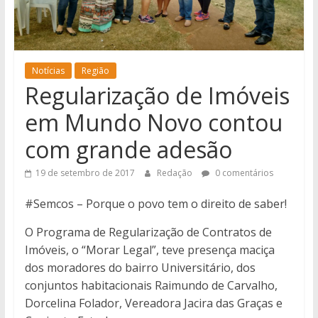
notícias
de
Iguatemi
e
Notícias
Região
região.
Regularização de Imóveis
em Mundo Novo contou
com grande adesão
19 de setembro de 2017
Redação
0 comentários
#Semcos – Porque o povo tem o direito de saber!
O Programa de Regularização de Contratos de
Imóveis, o “Morar Legal”, teve presença maciça
dos moradores do bairro Universitário, dos
conjuntos habitacionais Raimundo de Carvalho,
Dorcelina Folador, Vereadora Jacira das Graças e