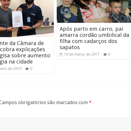
Após parto em carro, pai
amarra cordão umbilical da
filha com cadarços dos
nte da Câmara de
sapatos
cobra explicações
rgisa sobre aumento
10 de março de 2017
0
gia na cidade
neiro de 2019
0
Campos obrigatórios são marcados com
*