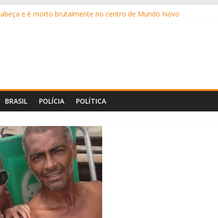
 cabeça e é morto brutalmente no centro de Mundo Novo
 bilhões das famílias brasileiras em 2025, aponta estudo
 mais oito canetas emagrecedoras até o fim do ano
eis anos após enganar pastelaria com Pix falso por sete meses
a Caseiro apresenta projeto que institui a “Tornozeleira Rosa”
BRASIL
POLÍCIA
POLÍTICA