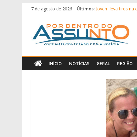
Pular
7 de agosto de 2026
Últimos:
Jovem leva tiros na
para
Bets tiraram R$ 62,5
o
Por
Anvisa pode aprovar
conteúdo
Homem tem pena de s
No Agosto Lilás, Mar
Dentro
Do
INÍCIO
NOTÍCIAS
GERAL
REGIÃO
Assunto
Portal
de
notícias
de
Iguatemi
e
região.