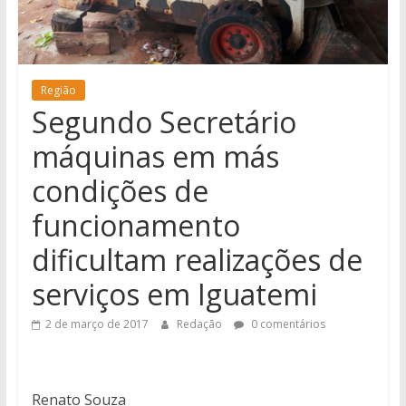
notícias
de
Iguatemi
e
Região
região.
Segundo Secretário
máquinas em más
condições de
funcionamento
dificultam realizações de
serviços em Iguatemi
2 de março de 2017
Redação
0 comentários
Renato Souza