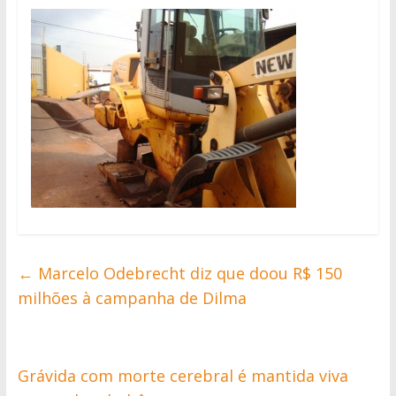
←
Marcelo Odebrecht diz que doou R$ 150
milhões à campanha de Dilma
Grávida com morte cerebral é mantida viva