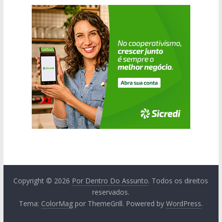
Copyright © 2026
Por Dentro Do Assunto
. Todos os direitos
reservados.
Tema:
ColorMag
por ThemeGrill. Powered by
WordPress
.