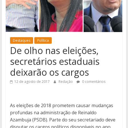
notícias
de
Iguatemi
e
região.
Destaques
Política
De olho nas eleições,
secretários estaduais
deixarão os cargos
12 de agosto de 2017
Redação
0 comentários
As eleições de 2018 prometem causar mudanças
profundas na administração de Reinaldo
Azambuja (PSDB). Parte do seu secretariado deve
disputar os cargos políticos disponíveis no ano