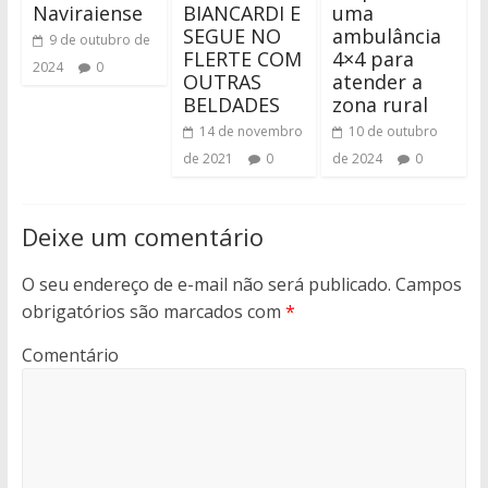
Naviraiense
BIANCARDI E
uma
SEGUE NO
ambulância
9 de outubro de
FLERTE COM
4×4 para
2024
0
OUTRAS
atender a
BELDADES
zona rural
14 de novembro
10 de outubro
de 2021
0
de 2024
0
Deixe um comentário
O seu endereço de e-mail não será publicado.
Campos
obrigatórios são marcados com
*
Comentário