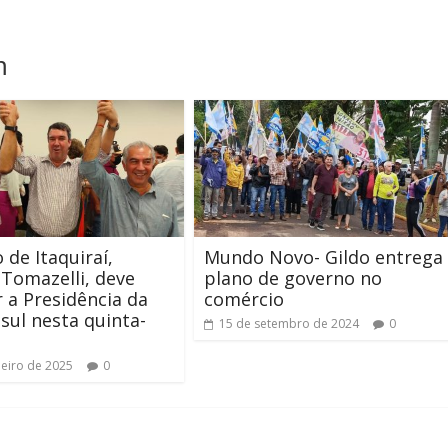
m
 de Itaquiraí,
Mundo Novo- Gildo entrega
 Tomazelli, deve
plano de governo no
 a Presidência da
comércio
ul nesta quinta-
15 de setembro de 2024
0
neiro de 2025
0