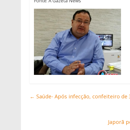
Fonte: A Gazeta News
←
Saúde- Após infecção, confeiteiro de
Japorã p