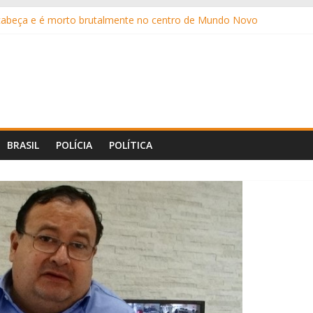
 cabeça e é morto brutalmente no centro de Mundo Novo
 bilhões das famílias brasileiras em 2025, aponta estudo
 mais oito canetas emagrecedoras até o fim do ano
eis anos após enganar pastelaria com Pix falso por sete meses
a Caseiro apresenta projeto que institui a “Tornozeleira Rosa”
BRASIL
POLÍCIA
POLÍTICA