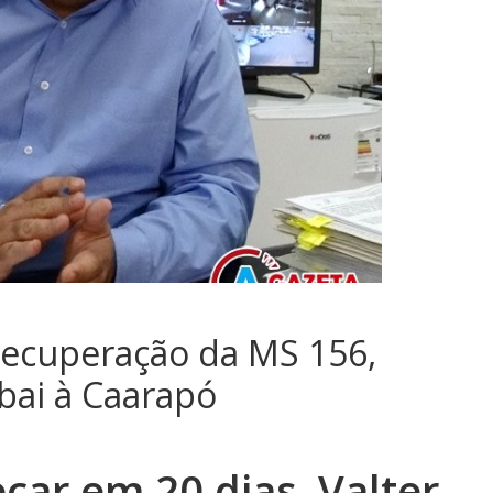
recuperação da MS 156,
bai à Caarapó
ar em 20 dias. Valter