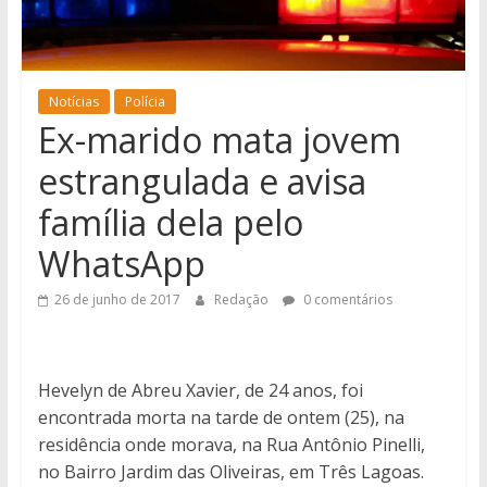
notícias
de
Iguatemi
e
Notícias
Polícia
Ex-marido mata jovem
região.
estrangulada e avisa
família dela pelo
WhatsApp
26 de junho de 2017
Redação
0 comentários
Hevelyn de Abreu Xavier, de 24 anos, foi
encontrada morta na tarde de ontem (25), na
residência onde morava, na Rua Antônio Pinelli,
no Bairro Jardim das Oliveiras, em Três Lagoas.