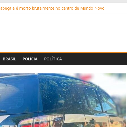
 cabeça e é morto brutalmente no centro de Mundo Novo
 bilhões das famílias brasileiras em 2025, aponta estudo
 mais oito canetas emagrecedoras até o fim do ano
eis anos após enganar pastelaria com Pix falso por sete meses
a Caseiro apresenta projeto que institui a “Tornozeleira Rosa”
BRASIL
POLÍCIA
POLÍTICA