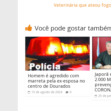
Veterinária que ateou fog
Você pode gostar també
Japorã 
Homem é agredido com
2.000 M
marreta pela ex-esposa no
preven
centro de Dourados
CORON
15 de agosto de 2024
0
25 de ju