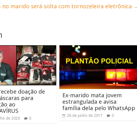
o no marido será solta com tornozeleira eletrônica
m
recebe doação de
Ex-marido mata jovem
áscaras para
estrangulada e avisa
ção ao
família dela pelo WhatsApp
AVÍRUS
26 de junho de 2017
0
nho de 2020
0