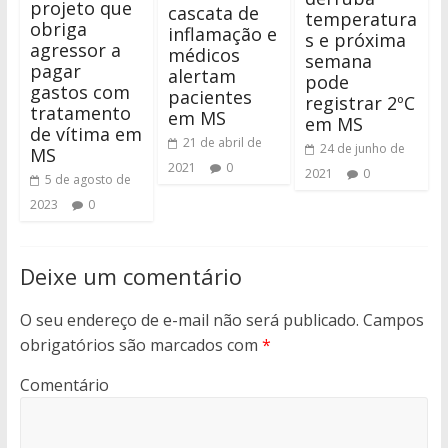
projeto que
cascata de
temperatura
obriga
inflamação e
s e próxima
agressor a
médicos
semana
pagar
alertam
pode
gastos com
pacientes
registrar 2ºC
tratamento
em MS
em MS
de vítima em
21 de abril de
24 de junho de
MS
2021
0
2021
0
5 de agosto de
2023
0
Deixe um comentário
O seu endereço de e-mail não será publicado.
Campos
obrigatórios são marcados com
*
Comentário