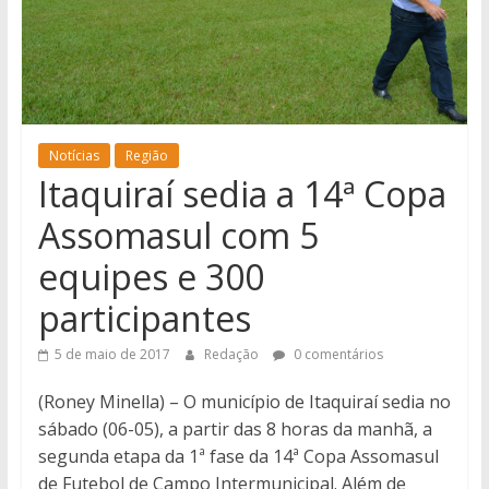
notícias
de
Iguatemi
e
região.
Notícias
Região
Itaquiraí sedia a 14ª Copa
Assomasul com 5
equipes e 300
participantes
5 de maio de 2017
Redação
0 comentários
(Roney Minella) – O município de Itaquiraí sedia no
sábado (06-05), a partir das 8 horas da manhã, a
segunda etapa da 1ª fase da 14ª Copa Assomasul
de Futebol de Campo Intermunicipal. Além de