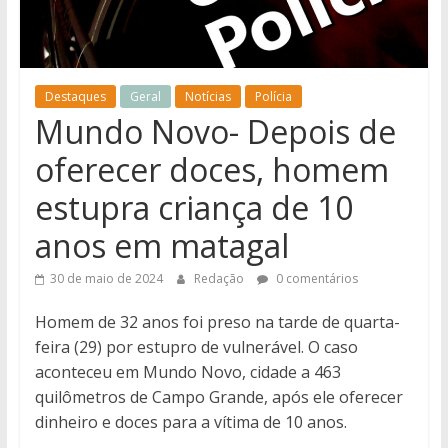
notícias
de
Iguatemi
e
Destaques
Geral
Notícias
Polícia
região.
Mundo Novo- Depois de
oferecer doces, homem
estupra criança de 10
anos em matagal
30 de maio de 2024
Redação
0 comentários
Homem de 32 anos foi preso na tarde de quarta-
feira (29) por estupro de vulnerável. O caso
aconteceu em Mundo Novo, cidade a 463
quilômetros de Campo Grande, após ele oferecer
dinheiro e doces para a vítima de 10 anos.