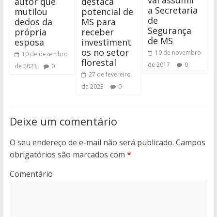
vai assumir
autor que
destaca
a Secretaria
mutilou
potencial de
de
dedos da
MS para
Segurança
própria
receber
de MS
esposa
investiment
os no setor
10 de novembro
10 de dezembro
florestal
de 2017
0
de 2023
0
27 de fevereiro
de 2023
0
Deixe um comentário
O seu endereço de e-mail não será publicado.
Campos
obrigatórios são marcados com
*
Comentário