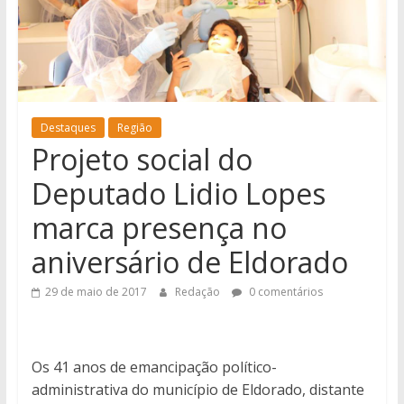
notícias
de
Iguatemi
e
região.
Destaques
Região
Projeto social do
Deputado Lidio Lopes
marca presença no
aniversário de Eldorado
29 de maio de 2017
Redação
0 comentários
Os 41 anos de emancipação político-
administrativa do município de Eldorado, distante