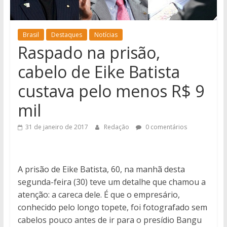
notícias
de
Iguatemi
Brasil
Destaques
Notícias
Raspado na prisão,
e
região.
cabelo de Eike Batista
custava pelo menos R$ 9
mil
31 de janeiro de 2017
Redação
0 comentários
A prisão de Eike Batista, 60, na manhã desta
segunda-feira (30) teve um detalhe que chamou a
atenção: a careca dele. É que o empresário,
conhecido pelo longo topete, foi fotografado sem
cabelos pouco antes de ir para o presídio Bangu