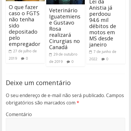
Lei da
O que fazer
Anistia já
Veterinário
caso o FGTS
perdoou
Iguatemiens
não tenha
94.6 mil
e Gustavo
sido
débitos de
Rosa
depositado
motos em
realizará
pelo
MS desde
Cirurgias no
empregador
janeiro
Canadá
27 de julho de
7 de junho de
29 de outubro
2019
0
2022
0
de 2019
0
Deixe um comentário
O seu endereço de e-mail não será publicado.
Campos
obrigatórios são marcados com
*
Comentário